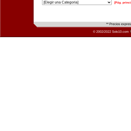
[Pág. princi
** Precios expre
© 2002/2022 Solo10.com