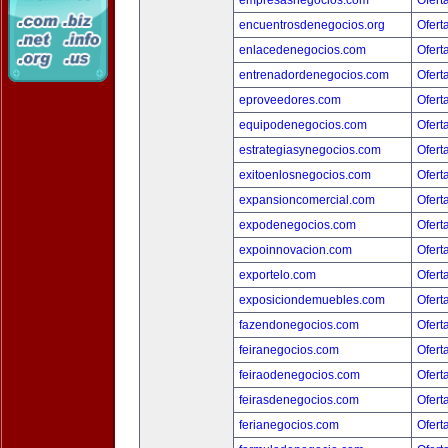
empresasnegocios.com
Ofert
encuentrosdenegocios.org
Ofert
enlacedenegocios.com
Ofert
entrenadordenegocios.com
Ofert
eproveedores.com
Ofert
equipodenegocios.com
Ofert
estrategiasynegocios.com
Ofert
exitoenlosnegocios.com
Ofert
expansioncomercial.com
Ofert
expodenegocios.com
Ofert
expoinnovacion.com
Ofert
exportelo.com
Ofert
exposiciondemuebles.com
Ofert
fazendonegocios.com
Ofert
feiranegocios.com
Ofert
feiraodenegocios.com
Ofert
feirasdenegocios.com
Ofert
ferianegocios.com
Ofert