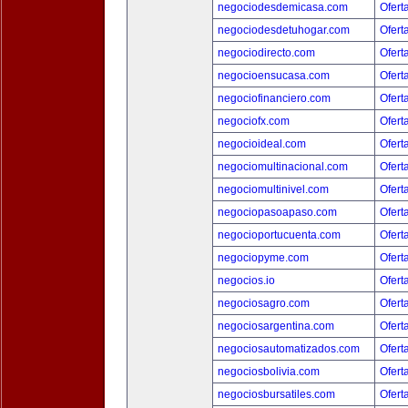
negociodesdemicasa.com
Ofert
negociodesdetuhogar.com
Ofert
negociodirecto.com
Ofert
negocioensucasa.com
Ofert
negociofinanciero.com
Ofert
negociofx.com
Ofert
negocioideal.com
Ofert
negociomultinacional.com
Ofert
negociomultinivel.com
Ofert
negociopasoapaso.com
Ofert
negocioportucuenta.com
Ofert
negociopyme.com
Ofert
negocios.io
Ofert
negociosagro.com
Ofert
negociosargentina.com
Ofert
negociosautomatizados.com
Ofert
negociosbolivia.com
Ofert
negociosbursatiles.com
Ofert