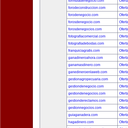
formuladenegocio.com
Ofert
forodeconstruccion.com
Ofert
forodenegocio.com
Ofert
forosdenegocio.com
Ofert
forosdenegocios.com
Ofert
fotografiacomercial.com
Ofert
fotografiadebodas.com
Ofert
franquiciagratis.com
Ofert
ganadineroahora.com
Ofert
ganamasdinero.com
Ofert
ganedineroenlaweb.com
Ofert
gestionagropecuaria.com
Ofert
gestiondenegocio.com
Ofert
gestiondenegocios.com
Ofert
gestiondereclamos.com
Ofert
gestionnegocios.com
Ofert
guiaganadera.com
Ofert
hagadinero.com
Ofert