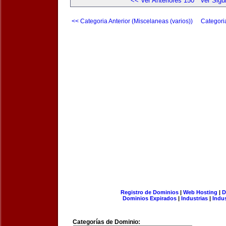
<< Ver Anteriores 150
Ver Sigu
<< Categoria Anterior (Miscelaneas (varios))
Categori
Registro de Dominios
|
Web Hosting
|
D
Dominios Expirados
|
Industrias
|
Indu
Categorías de Dominio: