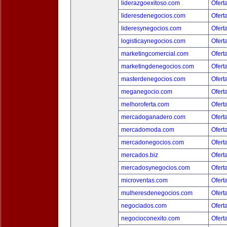
liderazgoexitoso.com
Ofert
lideresdenegocios.com
Ofert
lideresynegocios.com
Ofert
logisticaynegocios.com
Ofert
marketingcomercial.com
Ofert
marketingdenegocios.com
Ofert
masterdenegocios.com
Ofert
meganegocio.com
Ofert
melhoroferta.com
Ofert
mercadoganadero.com
Ofert
mercadomoda.com
Ofert
mercadonegocios.com
Ofert
mercados.biz
Ofert
mercadosynegocios.com
Ofert
microventas.com
Ofert
mulheresdenegocios.com
Ofert
negociados.com
Ofert
negocioconexito.com
Ofert