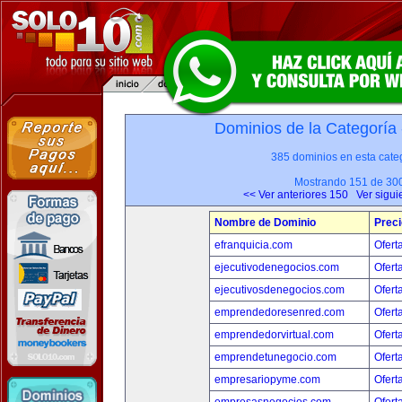
Dominios de la Categoría
385 dominios en esta categ
Mostrando 151 de 30
<< Ver anteriores 150
Ver sigui
Nombre de Dominio
Preci
efranquicia.com
Ofert
ejecutivodenegocios.com
Ofert
ejecutivosdenegocios.com
Ofert
emprendedoresenred.com
Ofert
emprendedorvirtual.com
Ofert
emprendetunegocio.com
Ofert
empresariopyme.com
Ofert