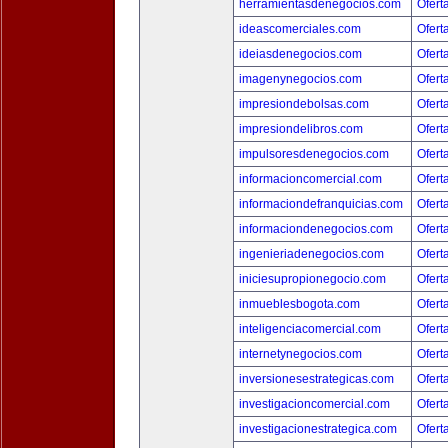
herramientasdenegocios.com
Ofert
ideascomerciales.com
Ofert
ideiasdenegocios.com
Ofert
imagenynegocios.com
Ofert
impresiondebolsas.com
Ofert
impresiondelibros.com
Ofert
impulsoresdenegocios.com
Ofert
informacioncomercial.com
Ofert
informaciondefranquicias.com
Ofert
informaciondenegocios.com
Ofert
ingenieriadenegocios.com
Ofert
iniciesupropionegocio.com
Ofert
inmueblesbogota.com
Ofert
inteligenciacomercial.com
Ofert
internetynegocios.com
Ofert
inversionesestrategicas.com
Ofert
investigacioncomercial.com
Ofert
investigacionestrategica.com
Ofert