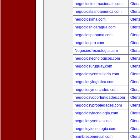
negociosinternacionais.com
Ofert
negocioslatinoamerica.com
Ofert
negocioslima.com
Ofert
negociosnicaragua.com
Ofert
negociospanama.com
Ofert
negociospro.com
Ofert
NegociosTecnologia.com
Ofert
negociostecnologicos.com
Ofert
negociosuruguay.com
Ofert
negociosyconsultoria.com
Ofert
negociosylogistica.com
Ofert
negociosymercadeo.com
Ofert
negociosyoportunidades.com
Ofert
negociosypropiedades.com
Ofert
negociosytecnologia.com
Ofert
negociosyventas.com
Ofert
negocioytecnologia.com
Ofert
nombrecomercial.com
Ofert