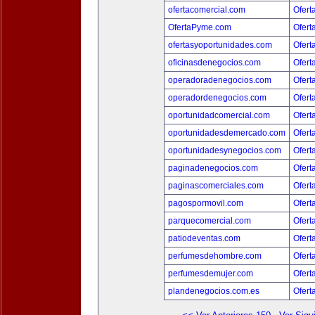
ofertacomercial.com
Ofert
OfertaPyme.com
Ofert
ofertasyoportunidades.com
Ofert
oficinasdenegocios.com
Ofert
operadoradenegocios.com
Ofert
operadordenegocios.com
Ofert
oportunidadcomercial.com
Ofert
oportunidadesdemercado.com
Ofert
oportunidadesynegocios.com
Ofert
paginadenegocios.com
Ofert
paginascomerciales.com
Ofert
pagospormovil.com
Ofert
parquecomercial.com
Ofert
patiodeventas.com
Ofert
perfumesdehombre.com
Ofert
perfumesdemujer.com
Ofert
plandenegocios.com.es
Ofert