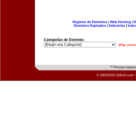
Registro de Dominios
|
Web Hosting
|
D
Dominios Expirados
|
Industrias
|
Indu
Categorías de Dominio:
[Pág. princi
** Precios expre
© 2002/2022 Solo10.com