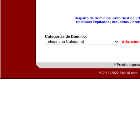
Registro de Dominios
|
Web Hosting
|
D
Dominios Expirados
|
Industrias
|
Indu
Categorías de Dominio:
[Pág. princi
** Precios expre
© 2002/2022 Solo10.com