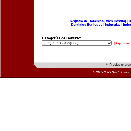
Registro de Dominios
|
Web Hosting
|
D
Dominios Expirados
|
Industrias
|
Indu
Categorías de Dominio:
[Pág. princi
** Precios expre
© 2002/2022 Solo10.com