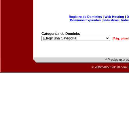
Registro de Dominios
|
Web Hosting
|
D
Dominios Expirados
|
Industrias
|
Indu
Categorías de Dominio:
[Pág. princi
** Precios expre
© 2002/2022 Solo10.com