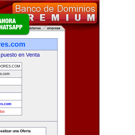
res.com
 puesto en Venta
DORES.COM
s.com
es.com
tas
ealizar una Oferta