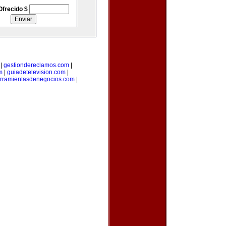
Ofrecido $
|
gestiondereclamos.com
|
m
|
guiadetelevision.com
|
rramientasdenegocios.com
|