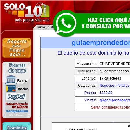
guiaemprendedo
El dueño de este dominio lo ha
Mayusculas:
GUIAEMPRENDE
Minusculas:
guiaemprendedore
Longitud:
17 caracteres
Categorias:
Negocios
,
Portales
Precio:
$380.00
Visitar!
guiaemprendedor
Serán consideradas ofer
R