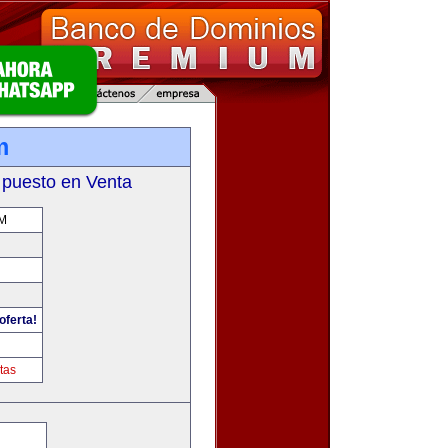
m
 puesto en Venta
M
oferta!
tas