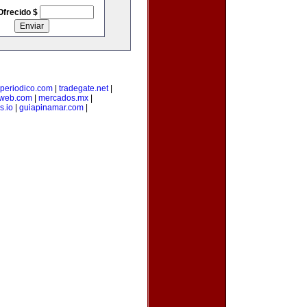
Ofrecido $
-periodico.com
|
tradegate.net
|
web.com
|
mercados.mx
|
s.io
|
guiapinamar.com
|