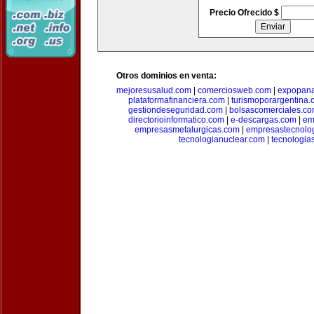
Precio Ofrecido $
Otros dominios en venta:
mejoresusalud.com
|
comerciosweb.com
|
expopan
plataformafinanciera.com
|
turismoporargentina
gestiondeseguridad.com
|
bolsascomerciales.c
directorioinformatico.com
|
e-descargas.com
|
em
empresasmetalurgicas.com
|
empresastecnolo
tecnologianuclear.com
|
tecnologia