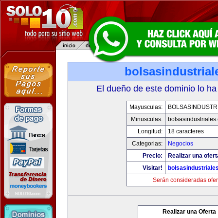
bolsasindustria
El dueño de este dominio lo ha
Mayusculas:
BOLSASINDUSTR
Minusculas:
bolsasindustriales
Longitud:
18 caracteres
Categorias:
Negocios
Precio:
Realizar una ofert
Visitar!
bolsasindustriale
Serán consideradas ofer
Realizar una Oferta