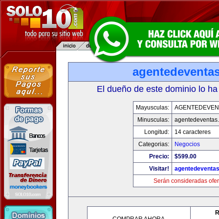
agentedeventa
El dueño de este dominio lo ha
Mayusculas:
AGENTEDEVEN
Minusculas:
agentedeventas
Longitud:
14 caracteres
Categorias:
Negocios
Precio:
$599.00
Visitar!
agentedeventa
Serán consideradas ofer
R