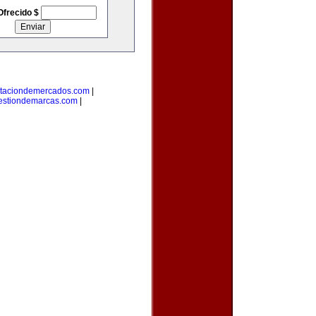
Ofrecido $
taciondemercados.com
|
estiondemarcas.com
|