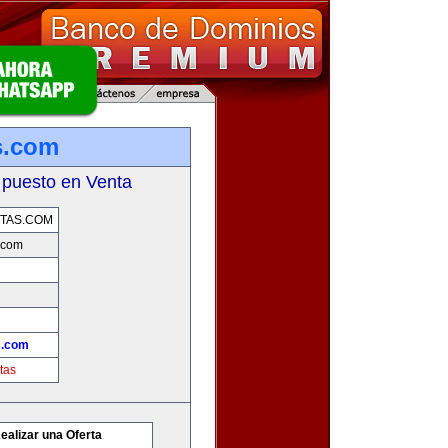
s.com
 puesto en Venta
TAS.COM
.com
s.com
tas
ealizar una Oferta