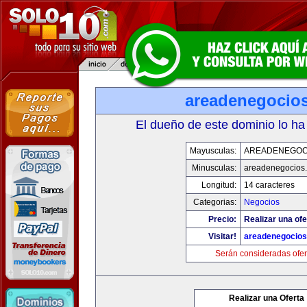
areadenegocio
El dueño de este dominio lo ha
Mayusculas:
AREADENEGOC
Minusculas:
areadenegocios
Longitud:
14 caracteres
Categorias:
Negocios
Precio:
Realizar una ofe
Visitar!
areadenegocio
Serán consideradas ofer
Realizar una Oferta