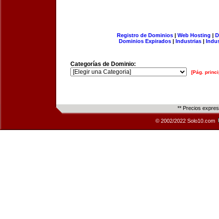
Registro de Dominios
|
Web Hosting
|
D
Dominios Expirados
|
Industrias
|
Indu
Categorías de Dominio:
[Pág. princi
** Precios expre
© 2002/2022 Solo10.com