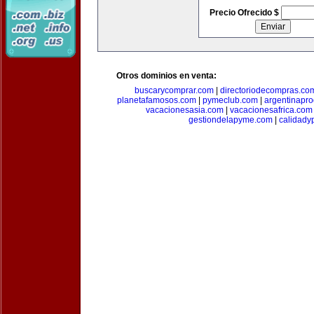
Precio Ofrecido $
Otros dominios en venta:
buscarycomprar.com
|
directoriodecompras.co
planetafamosos.com
|
pymeclub.com
|
argentinapro
vacacionesasia.com
|
vacacionesafrica.com
gestiondelapyme.com
|
calidady