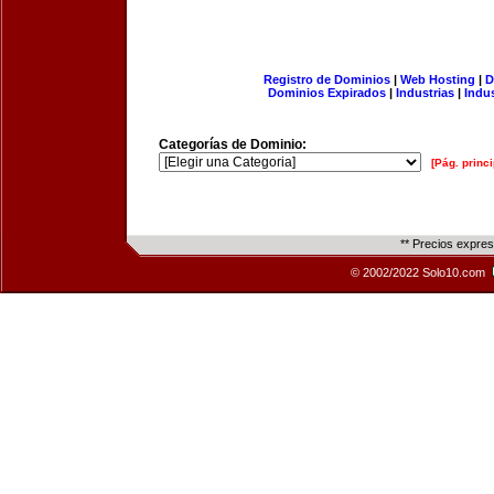
Registro de Dominios
|
Web Hosting
|
D
Dominios Expirados
|
Industrias
|
Indu
Categorías de Dominio:
[Pág. princi
** Precios expre
© 2002/2022 Solo10.com