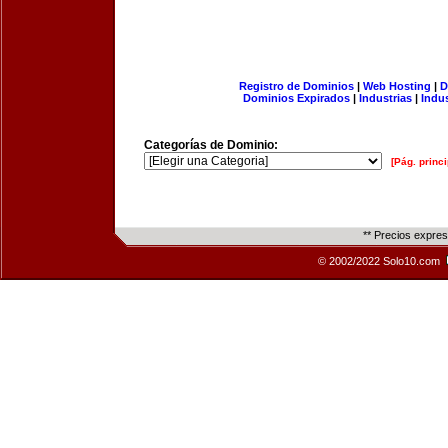
Registro de Dominios
|
Web Hosting
|
D
Dominios Expirados
|
Industrias
|
Indu
Categorías de Dominio:
[Pág. princi
** Precios expre
© 2002/2022 Solo10.com