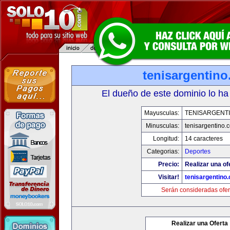
tenisargentin
El dueño de este dominio lo ha
Mayusculas:
TENISARGENT
Minusculas:
tenisargentino.
Longitud:
14 caracteres
Categorias:
Deportes
Precio:
Realizar una of
Visitar!
tenisargentino
Serán consideradas ofer
Realizar una Oferta