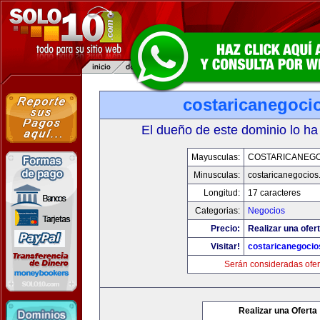
costaricanegoci
El dueño de este dominio lo ha
Mayusculas:
COSTARICANEG
Minusculas:
costaricanegocios
Longitud:
17 caracteres
Categorias:
Negocios
Precio:
Realizar una ofert
Visitar!
costaricanegoci
Serán consideradas ofer
Realizar una Oferta