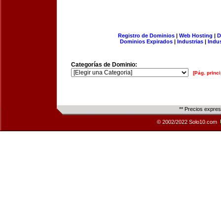
Registro de Dominios
|
Web Hosting
|
D
Dominios Expirados
|
Industrias
|
Indu
Categorías de Dominio:
[Pág. princi
** Precios expre
© 2002/2022 Solo10.com