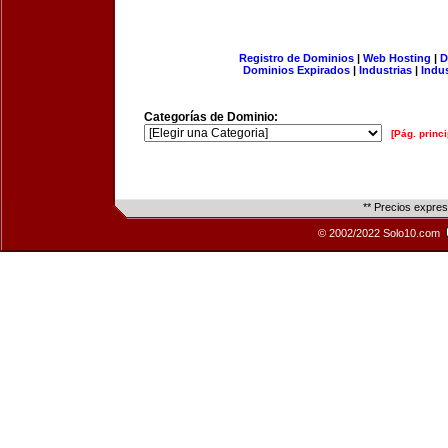
Registro de Dominios
|
Web Hosting
|
D
Dominios Expirados
|
Industrias
|
Indu
Categorías de Dominio:
[Pág. princi
** Precios expre
© 2002/2022 Solo10.com