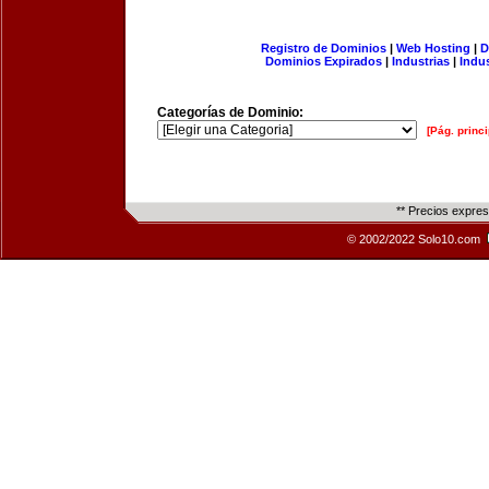
Registro de Dominios
|
Web Hosting
|
D
Dominios Expirados
|
Industrias
|
Indu
Categorías de Dominio:
[Pág. princi
** Precios expre
© 2002/2022 Solo10.com