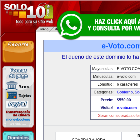
e-Voto.co
El dueño de este dominio lo ha
Mayusculas:
E-VOTO.CO
Minusculas:
e-voto.com
Longitud:
6 caracteres
Categorias:
Gobierno
,
So
Precio:
$550.00
Visitar!
e-voto.com
Serán consideradas ofer
R