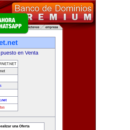
et.net
 puesto en Venta
RNET.NET
net
s
.net
tas
ealizar una Oferta