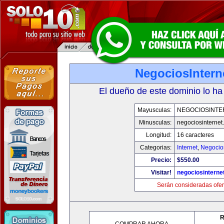
NegociosIntern
El dueño de este dominio lo ha
Mayusculas:
NEGOCIOSINTE
Minusculas:
negociosinternet.
Longitud:
16 caracteres
Categorias:
Internet
,
Negocio
Precio:
$550.00
Visitar!
negociosinternet
Serán consideradas ofer
R