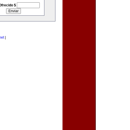
Ofrecido $
net
|