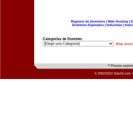
Registro de Dominios
|
Web Hosting
|
D
Dominios Expirados
|
Industrias
|
Indu
Categorías de Dominio:
[Pág. princi
** Precios expre
© 2002/2022 Solo10.com