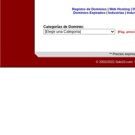
Registro de Dominios
|
Web Hosting
|
D
Dominios Expirados
|
Industrias
|
Indu
Categorías de Dominio:
[Pág. princi
** Precios expre
© 2002/2022 Solo10.com