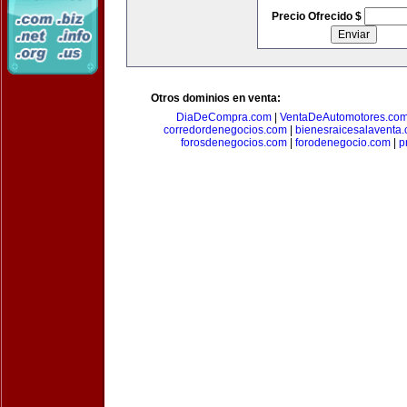
Precio Ofrecido $
Otros dominios en venta:
DiaDeCompra.com
|
VentaDeAutomotores.co
corredordenegocios.com
|
bienesraicesalaventa
forosdenegocios.com
|
forodenegocio.com
|
p