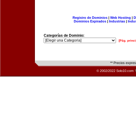
Registro de Dominios
|
Web Hosting
|
D
Dominios Expirados
|
Industrias
|
Indu
Categorías de Dominio:
[Pág. princi
** Precios expre
© 2002/2022 Solo10.com