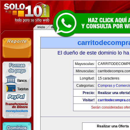
carritodecompr
El dueño de este dominio lo ha
Mayusculas:
CARRITODECOMP
Minusculas:
carritodecompra.co
Longitud:
15 caracteres
Categorias:
Compras y Comercio
Precio:
Realizar una oferta
Visitar!
carritodecompra.c
Serán consideradas ofer
Realizar una Oferta