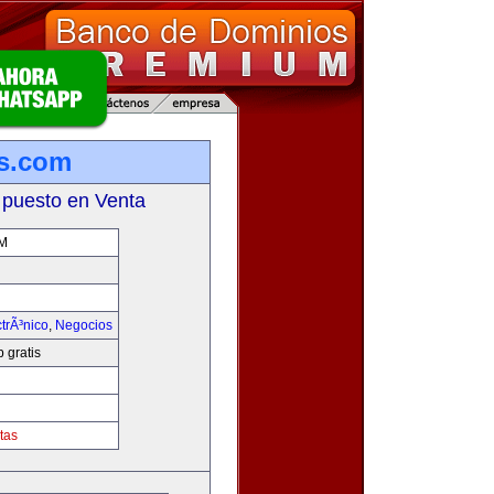
is.com
 puesto en Venta
M
trÃ³nico
,
Negocios
 gratis
tas