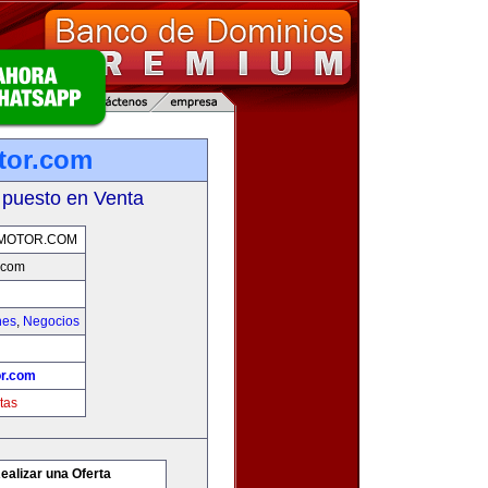
tor.com
 puesto en Venta
MOTOR.COM
.com
hes
,
Negocios
r.com
tas
ealizar una Oferta