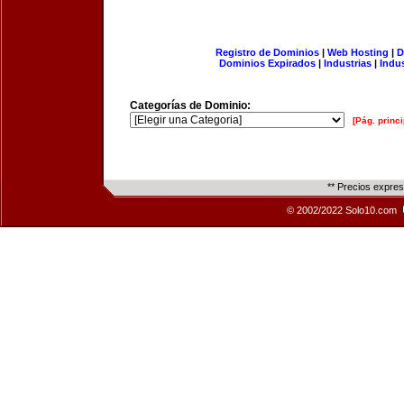
Registro de Dominios
|
Web Hosting
|
D
Dominios Expirados
|
Industrias
|
Indu
Categorías de Dominio:
[Pág. princi
** Precios expre
© 2002/2022 Solo10.com