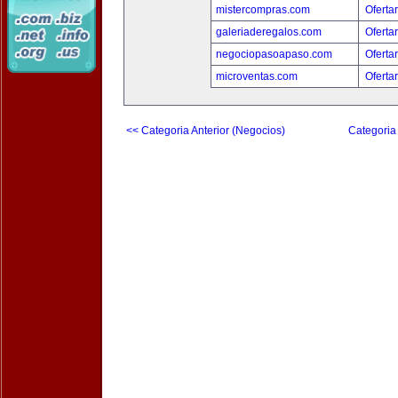
mistercompras.com
Oferta
galeriaderegalos.com
Oferta
negociopasoapaso.com
Oferta
microventas.com
Oferta
<< Categoria Anterior (Negocios)
Categoria