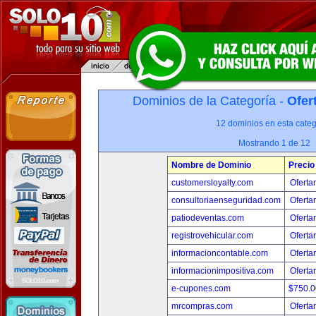
Dominios de la Categoría -
Ofer
12 dominios en esta categ
Mostrando 1 de 12
Nombre de Dominio
Precio
customersloyalty.com
Oferta
consultoriaenseguridad.com
Oferta
patiodeventas.com
Oferta
registrovehicular.com
Oferta
informacioncontable.com
Oferta
informacionimpositiva.com
Oferta
e-cupones.com
$750.
mrcompras.com
Oferta